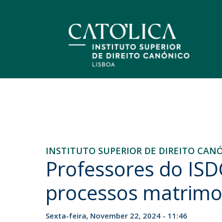
Biénio Propedêutico
Docentes
Eventos
Apresentação
NOTÍCIAS & EVENTOS
Plano Curricular
Identidade
Conselho de Direção
História
INSTITUTO SUPERIOR DE DIREITO CAN
Missão e Objetivos
Professores do ISD
Serviços
processos matrimo
Serviços Escolares
Sexta-feira, November 22, 2024 - 11:46