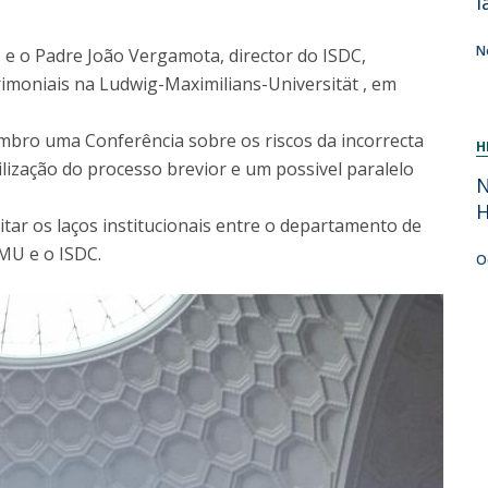
l
N
 e o Padre João Vergamota, director do ISDC,
imoniais na Ludwig-Maximilians-Universität , em
mbro uma Conferência sobre os riscos da incorrecta
H
tilização do processo brevior e um possivel paralelo
N
H
eitar os laços institucionais entre o departamento de
LMU e o ISDC.
O